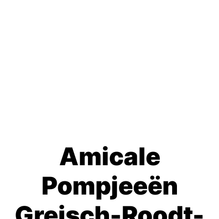
Amicale
Pompjeeën
Greisch-Roodt-