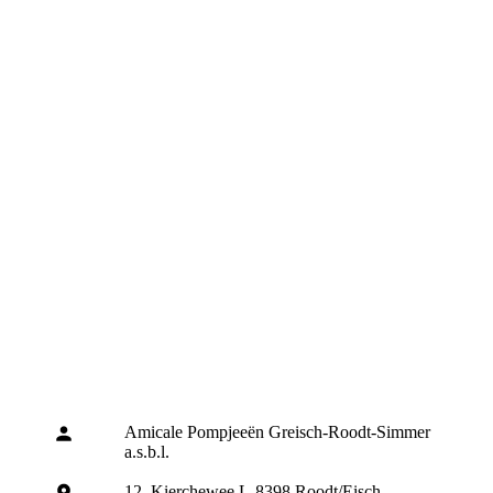
Amicale Pompjeeën Greisch-Roodt-Simmer
a.s.b.l.
12, Kierchewee L-8398 Roodt/Eisch