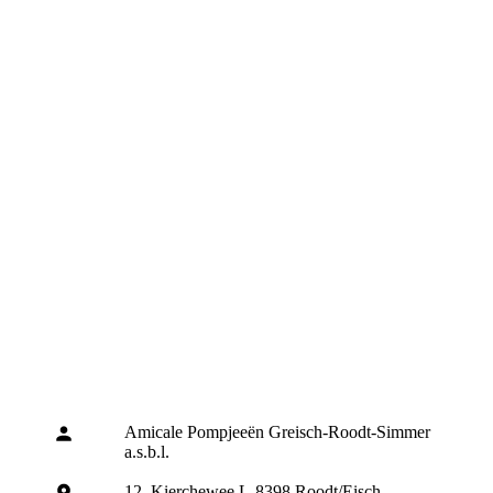
Amicale Pompjeeën Greisch-Roodt-Simmer
a.s.b.l.
12, Kierchewee L-8398 Roodt/Eisch