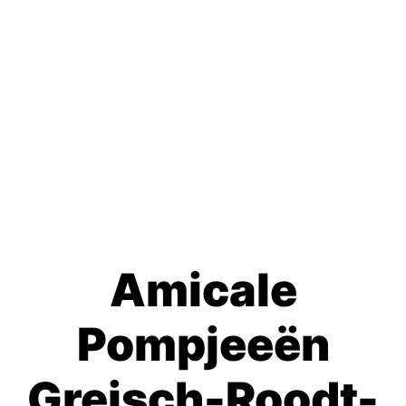
Amicale
Pompjeeën
Greisch-Roodt-